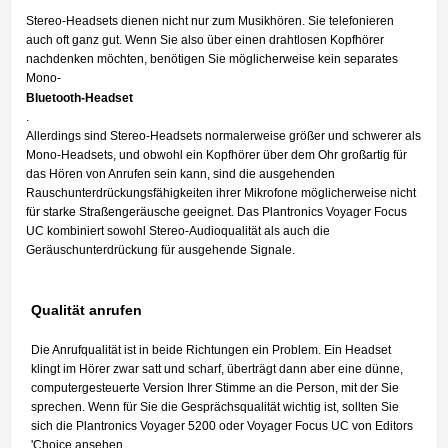
Stereo-Headsets dienen nicht nur zum Musikhören. Sie telefonieren
auch oft ganz gut. Wenn Sie also über einen drahtlosen Kopfhörer
nachdenken möchten, benötigen Sie möglicherweise kein separates
Mono-
Bluetooth-Headset
.
Allerdings sind Stereo-Headsets normalerweise größer und schwerer als
Mono-Headsets, und obwohl ein Kopfhörer über dem Ohr großartig für
das Hören von Anrufen sein kann, sind die ausgehenden
Rauschunterdrückungsfähigkeiten ihrer Mikrofone möglicherweise nicht
für starke Straßengeräusche geeignet. Das Plantronics Voyager Focus
UC kombiniert sowohl Stereo-Audioqualität als auch die
Geräuschunterdrückung für ausgehende Signale.
Qualität anrufen
Die Anrufqualität ist in beide Richtungen ein Problem. Ein Headset
klingt im Hörer zwar satt und scharf, überträgt dann aber eine dünne,
computergesteuerte Version Ihrer Stimme an die Person, mit der Sie
sprechen. Wenn für Sie die Gesprächsqualität wichtig ist, sollten Sie
sich die Plantronics Voyager 5200 oder Voyager Focus UC von Editors
'Choice ansehen.