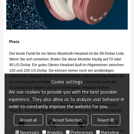
Preis
Der beste Punkt für ein Mono-Bluetooth-Headset ist die 99-Dollar-Liste.
Wenn Sie sich umsehen, finden Sie diese Modelle häufig auf 70 oder
80 US-Dollar. Ein gutes Stereo-Headset läuft im Allgemeinen zwischen
100 und 200 US-Dollar. Sie können immer noch ein anständiges
Headset für weniger als 50 US-Dollar finden, und manchmal finden Sie
Cookie settings
ein wirklich gutes Headset zu diesem Preis, da Headsets nach der
Einstellung für längere Zeit im Einzelhandel verfügbar bleiben.
We use cookies to provide you with the best possible
Normalerweise müssen Sie etwas etwas unbeholfener kaufen, mit
experience. They also allow us to analyze user behavior in
einer Geräuschunterdrückung, die den Führern nicht gewachsen ist,
order to constantly improve the website for you.
aber Sie können den Wert von Modellen wie dem Jabra Style nicht
leugnen, der solide Qualität bietet und oftmals von Vorteil ist gefunden
für rund 50 $.
Accept all
Accept Selection
Reject All
Startseite
Suche
Kategorie
Anfrage senden
Necessary
Analytics
Preferences
Marketing