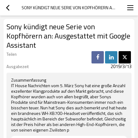
SONY KÜNDIGT NEUE SERIE VON KOPFHÖRERN AN: AUSGESTATTET MIT GOOGLE ASSISTANT
Sony kündigt neue Serie von
Kopfhörern an: Ausgestattet mit Google
Assistant
Teilen
2019/3/13
Ausgabezeit
Zusammenfassung
IT House Nachrichten vom 5. März Sony hat eine große Anzahl
exzellenter Klangprodukte auf den Markt gebracht, und diese
Kopfhörer wurden auch von allen begrüßt, aber Sonys
Produkte sind für Mainstream-Konsumenten immer noch ein
bisschen teuer. Nun hat Sony dies auch bemerkt und hat heute
ein brandneues WH-XB700-Headset veröffentlicht, das sich
hauptsächlich im Bereich der Subwoofer befindet. Gleichzeitig
ist der Preis höher als bei anderen High-End-Kopfhörern, die
von seinen eigenen Zivilisten p