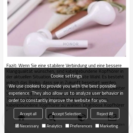
Fazit: Wenn Sie eine stabilere Verbindung und eine bessere
Klangqualität wünschen, sind kabelgebundene Kopfhörer in
Cookie settings
der aktuellen Situation sicherlich die erste Wahl. Es besteht
jedoch das Risiko, dass sie in Zukunft beseitigt werden.
We use cookies to provide you with the best possible
Wenn Sie sie kaufen, verkaufen Sie sie entweder an zweiter
experience. They also allow us to analyze user behavior in
Stelle - Hand oder behalte sie als Sammlerstück, was der
Trend der Zukunft ist. Vielleicht ist es nicht ratsam,
order to constantly improve the website for you.
kabelgebundene Kopfhörer zu wählen. Drahtlose Kopfhörer
sind definitiv die Zukunft, findest du nicht?
Accept all
Accept Selection
Reject All
Startseite
Suche
Kategorie
Anfrage senden
Necessary
Analytics
Preferences
Marketing