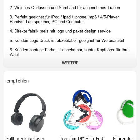
2. Weiches Ohrkissen und Stirnband für angenehmes Tragen
3. Perfekt geeignet für iPod / ipad / iphone, mp3 / 4/5-Player,
Handys, Lautsprecher, PC und Computer
4. Direkte fabrik preis mit logo und paket design service
5. Kunden Logo Druck ist akzeptabel, geeignet für Werbeartikel
6. Kunden pantone Farbe ist annehmbar, bunter Kopfhörer für Ihre
Wahl
WEITERE
7. CE, ROHS-Zertifikate.
empfehlen
Stereo-Kopfhörer-Spezifikationen:
1. Frequenzbereich: 20 Hz - 20 KHz
2. Impedanz: 32 Ohm
3. Empfindlichkeit: 103 dB +/- 5 dB bei 1 kHz
Faltbarer kabelloser
Premium-DIY-High-End-
Führender ele