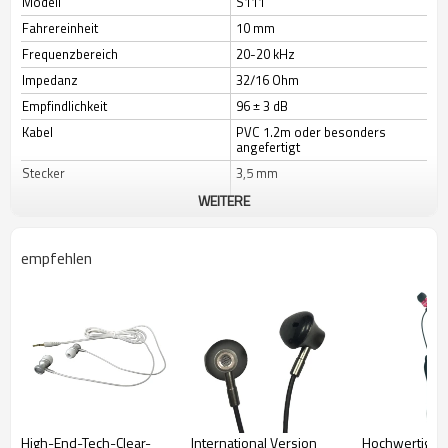
Modell
S111
Fahrereinheit
10 mm
Frequenzbereich
20-20 kHz
Impedanz
32/16 Ohm
Empfindlichkeit
96 ± 3 dB
Kabel
PVC 1.2m oder besonders
angefertigt
Stecker
3,5 mm
WEITERE
Farbe
Besonders angefertigt
Art
Förderung billiger Kopfhörer
empfehlen
High-End-Tech-Clear-
International Version
Hochwertige 