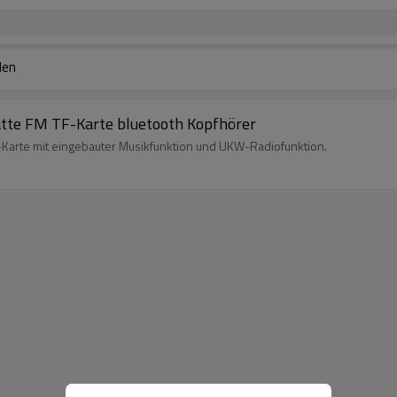
den
atte FM TF-Karte bluetooth Kopfhörer
F-Karte mit eingebauter Musikfunktion und UKW-Radiofunktion.