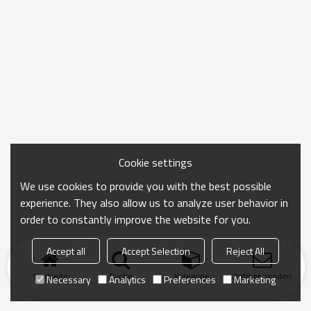
Cookie settings
We use cookies to provide you with the best possible
experience. They also allow us to analyze user behavior in
order to constantly improve the website for you.
Accept all
Accept Selection
Reject All
Startseite
Suche
Kategorie
Anfrage senden
Necessary
Analytics
Preferences
Marketing