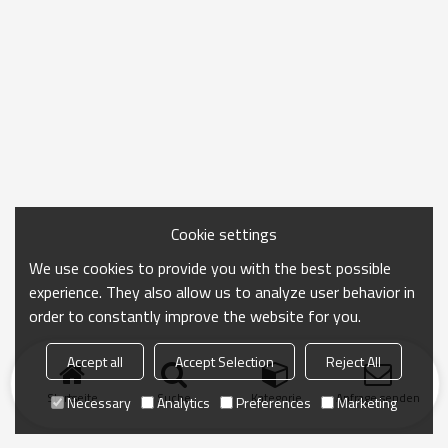
Cookie settings
We use cookies to provide you with the best possible
experience. They also allow us to analyze user behavior in
order to constantly improve the website for you.
Accept all
Accept Selection
Reject All
Startseite
Suche
Kategorie
Anfrage senden
Necessary
Analytics
Preferences
Marketing