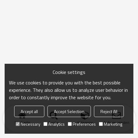
Cookie settings
We use cookies to provide you with the best possible
experience. They also allow us to analyze user behavior in
order to constantly improve the website for you.
Accept all
Accept Selection
Reject All
Startseite
Suche
Kategorie
Anfrage senden
Necessary
Analytics
Preferences
Marketing