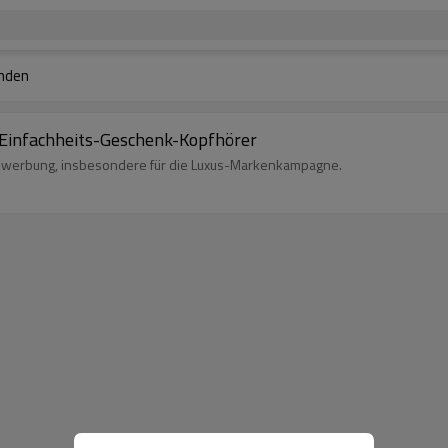
nden
Einfachheits-Geschenk-Kopfhörer
nkwerbung, insbesondere für die Luxus-Markenkampagne.