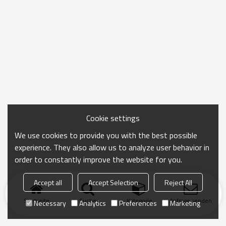
Cookie settings
We use cookies to provide you with the best possible
experience. They also allow us to analyze user behavior in
order to constantly improve the website for you.
Accept all
Accept Selection
Reject All
Startseite
Suche
Kategorie
Anfrage senden
Necessary
Analytics
Preferences
Marketing