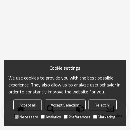
Cookie settings
We use cookies to provide you with the best possible
experience. They also allow us to analyze user behavior in
order to constantly improve the website for you.
Accept all
Accept Selection
Reject All
Startseite
Suche
Kategorie
Anfrage senden
Necessary
Analytics
Preferences
Marketing