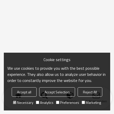
Cookie settings
We use cookies to provide you with the best possible
experience. They also allow us to analyze user behavior in
order to constantly improve the website for you.
Accept all
Accept Selection
Reject All
Startseite
Suche
Kategorie
Anfrage senden
Necessary
Analytics
Preferences
Marketing