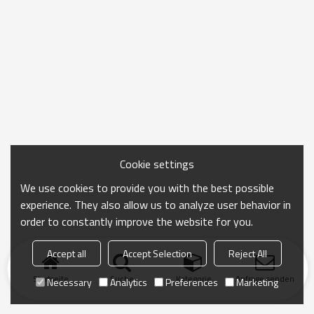
Cookie settings
We use cookies to provide you with the best possible
experience. They also allow us to analyze user behavior in
order to constantly improve the website for you.
Accept all
Accept Selection
Reject All
Startseite
Suche
Kategorie
Anfrage senden
Necessary
Analytics
Preferences
Marketing