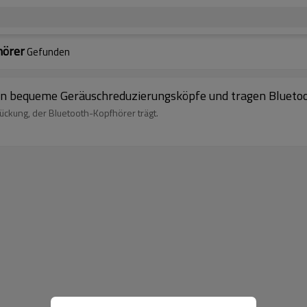
hörer
Gefunden
en bequeme Geräuschreduzierungsköpfe und tragen Blueto
rückung, der Bluetooth-Kopfhörer trägt.