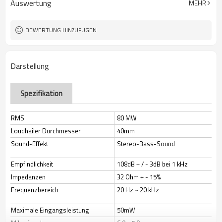
Auswertung
MEHR
100 dB
Empfindlichkeit
Verfügbar
Logo
Stirnband
Stil
BEWERTUNG HINZUFÜGEN
PC oder Spielgeräte
Verwendungszweck
Ja
Lautstärkeregelung
Stick Mikrofon
Mikrofon
Darstellung
Spezifikation
RMS
80 MW
Loudhailer Durchmesser
40mm
Sound-Effekt
Stereo-Bass-Sound
Empfindlichkeit
108dB + / - 3dB bei 1 kHz
Impedanzen
32 Ohm + - 15%
Frequenzbereich
20 Hz ~ 20 kHz
Maximale Eingangsleistung
50mW