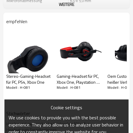
Mikrofonabmessung
6,0 x 5,0 mm
WEITERE
Empfindlichkeit
- 42 dB + - 3 dB
Kabellänge
ca. 1,5 m
empfehlen
Eingangsstecker
3,5 mm Doppelheber
Richtung
omnidirektional
Stereo-Gaming-Headset
Gaming-Headset für PC,
Oem Custom Le
für PC, PS4, Xbox One
Xbox One, Playstation 4,
heißer Verkau
Modell : H-081
Modell : H-081
Modell : H-081
ultra bequem, Retro-
Bass professi
Design
Gaming-Head
Cookie settings
Stichwörter
We use cookies to provide you with the best possible
Headset mit geräuschunterdrückendem Mikrofon
experience. They also allow us to analyze user behavior in
Headset zum Sprachenlernen
order to constantly improve the website for you.