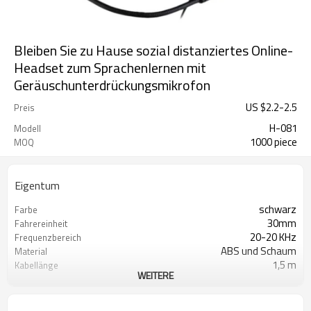
Bleiben Sie zu Hause sozial distanziertes Online-
Headset zum Sprachenlernen mit
Geräuschunterdrückungsmikrofon
US $
2.2
-
2.5
Preis
H-081
Modell
1000 piece
MOQ
Eigentum
schwarz
Farbe
30mm
Fahrereinheit
20-20 KHz
Frequenzbereich
ABS und Schaum
Material
1,5 m
Kabellänge
WEITERE
2 * 3,5 mm Buchsen
Steckertyp
Farbbox oder OEM-Design
Paket
32 Ohm
Impedanz