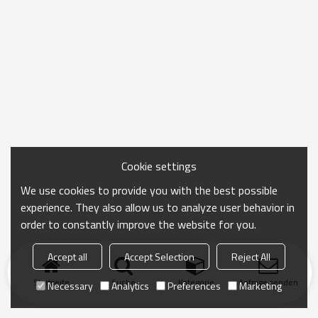
Cookie settings
We use cookies to provide you with the best possible
experience. They also allow us to analyze user behavior in
order to constantly improve the website for you.
Accept all
Accept Selection
Reject All
Startseite
Suche
Kategorie
Anfrage senden
Necessary
Analytics
Preferences
Marketing